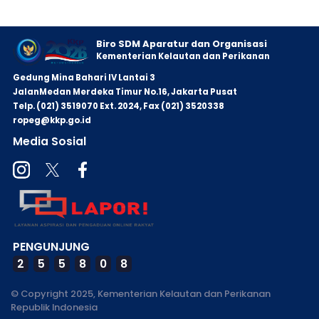
Biro SDM Aparatur dan Organisasi
Kementerian Kelautan dan Perikanan
Gedung Mina Bahari IV Lantai 3
JalanMedan Merdeka Timur No.16, Jakarta Pusat
Telp. (021) 3519070 Ext. 2024, Fax (021) 3520338
ropeg@kkp.go.id
Media Sosial
PENGUNJUNG
2
5
5
8
0
8
© Copyright 2025, Kementerian Kelautan dan Perikanan
Republik Indonesia